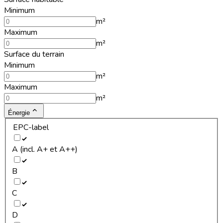
Minimum
m²
Maximum
m²
Surface du terrain
Minimum
m²
Maximum
m²
Énergie
EPC-label
A (incl. A+ et A++)
B
C
D