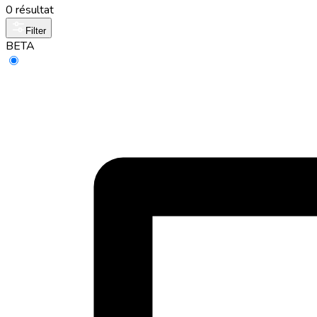
0 résultat
Filter
BETA