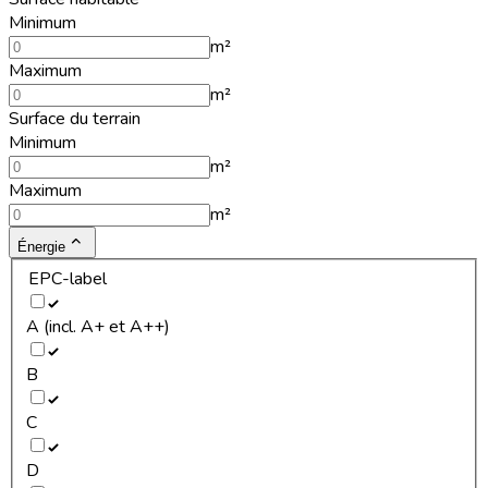
Minimum
m²
Maximum
m²
Surface du terrain
Minimum
m²
Maximum
m²
Énergie
EPC-label
A (incl. A+ et A++)
B
C
D