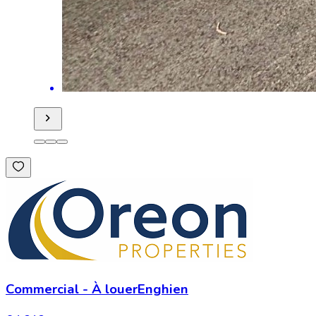
Commercial
-
À louer
Enghien