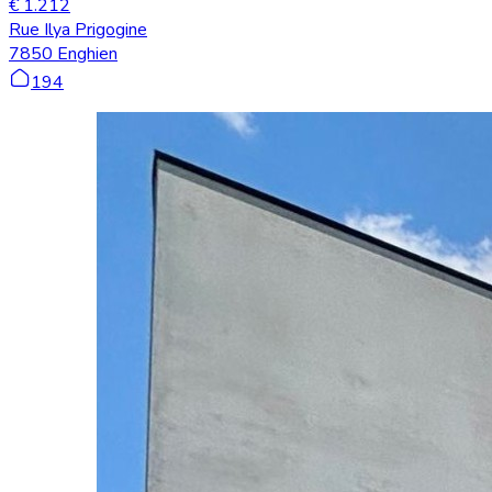
€ 1.212
Rue Ilya Prigogine
7850 Enghien
194