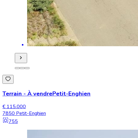
Terrain
-
À vendre
Petit-Enghien
€ 115.000
7850 Petit-Enghien
755