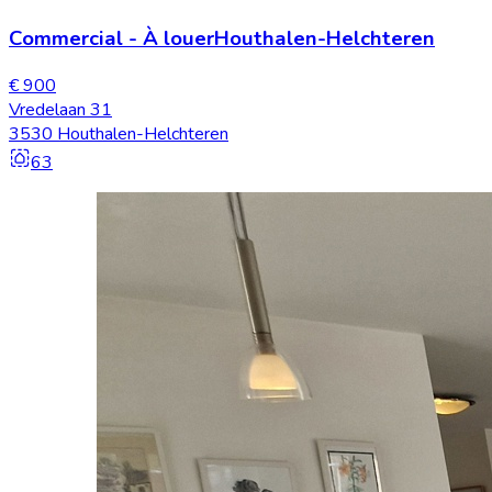
Commercial
-
À louer
Houthalen-Helchteren
€ 900
Vredelaan 31
3530 Houthalen-Helchteren
63