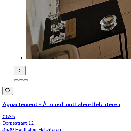
Appartement
-
À louer
Houthalen-Helchteren
€ 895
Dorpsstraat 12
3530 Houthalen-Helchteren