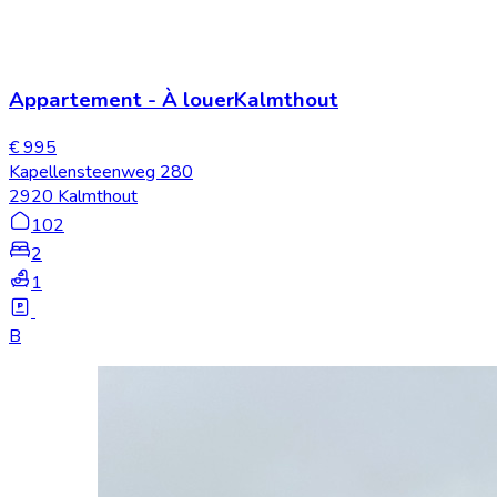
Appartement
-
À louer
Kalmthout
€ 995
Kapellensteenweg 280
2920 Kalmthout
102
2
1
B