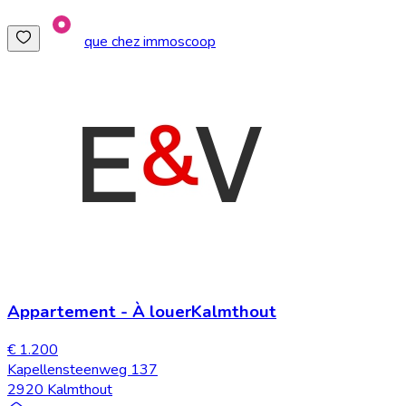
que chez immoscoop
Appartement
-
À louer
Kalmthout
€ 1.200
Kapellensteenweg 137
2920 Kalmthout