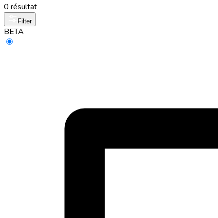
0 résultat
Filter
BETA