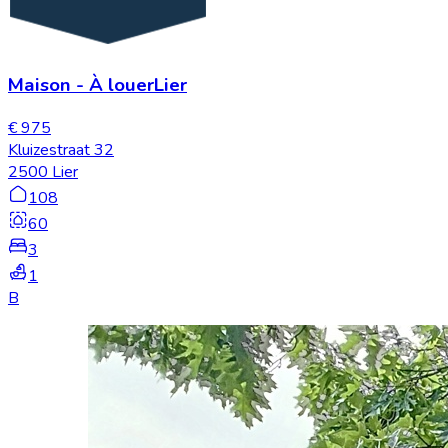
Maison
-
À louer
Lier
€ 975
Kluizestraat 32
2500 Lier
108
60
3
1
B