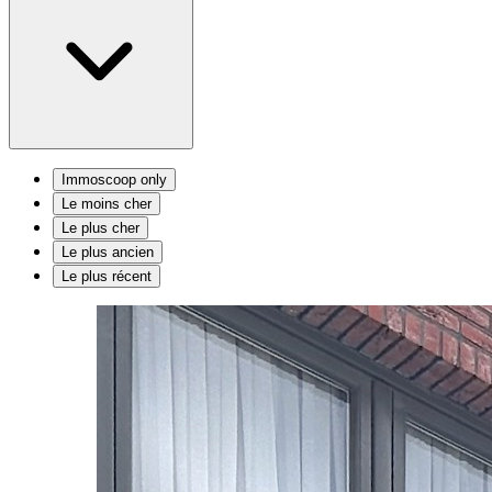
Immoscoop only
Le moins cher
Le plus cher
Le plus ancien
Le plus récent