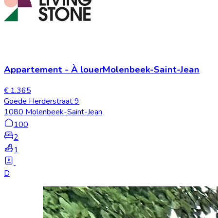
Appartement
-
À louer
Molenbeek-Saint-Jean
€ 1.365
Goede Herderstraat 9
1080 Molenbeek-Saint-Jean
100
2
1
D