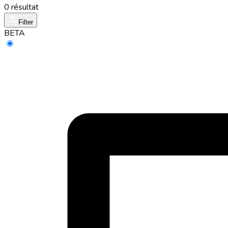
0 résultat
Filter
BETA