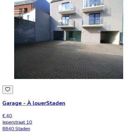
Garage
-
À louer
Staden
€ 40
Ieperstraat 10
8840 Staden