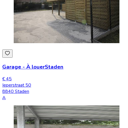
Garage
-
À louer
Staden
€ 45
Ieperstraat 50
8840 Staden
A