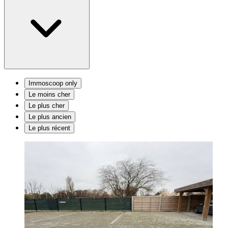
Immoscoop only
Le moins cher
Le plus cher
Le plus ancien
Le plus récent