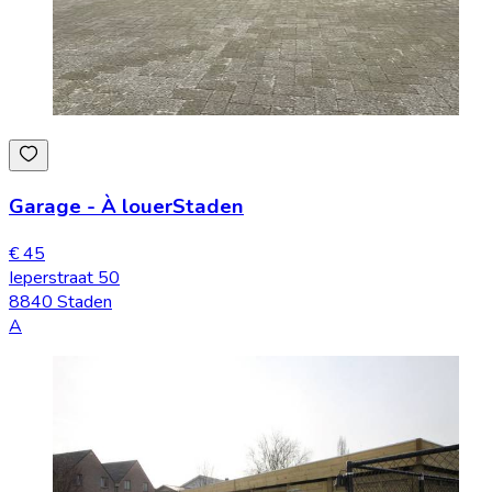
Garage
-
À louer
Staden
€ 45
Ieperstraat 50
8840 Staden
A