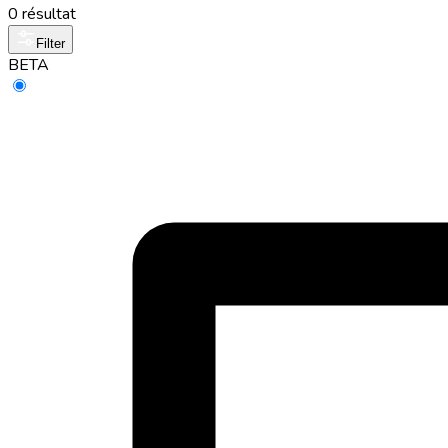
0 résultat
Filter
BETA