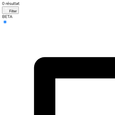
0 résultat
Filter
BETA