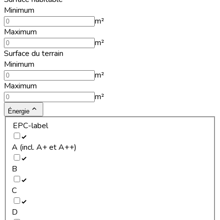
Minimum
m²
Maximum
m²
Surface du terrain
Minimum
m²
Maximum
m²
Énergie
EPC-label
A (incl. A+ et A++)
B
C
D