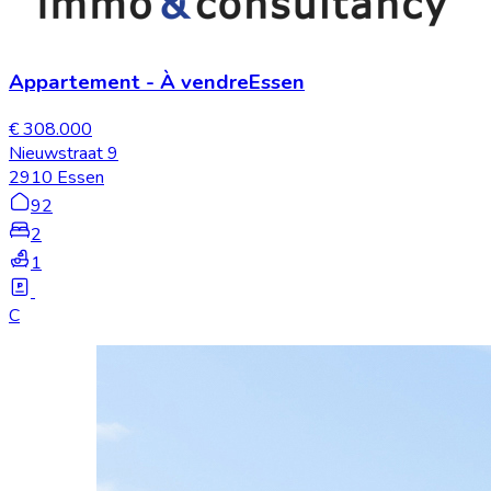
Appartement
-
À vendre
Essen
€ 308.000
Nieuwstraat 9
2910 Essen
92
2
1
C