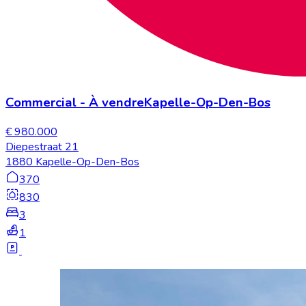
Commercial
-
À vendre
Kapelle-Op-Den-Bos
€ 980.000
Diepestraat 21
1880 Kapelle-Op-Den-Bos
370
830
3
1