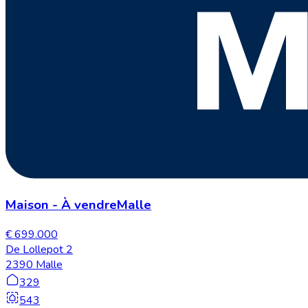
Maison
-
À vendre
Malle
€ 699.000
De Lollepot 2
2390 Malle
329
543