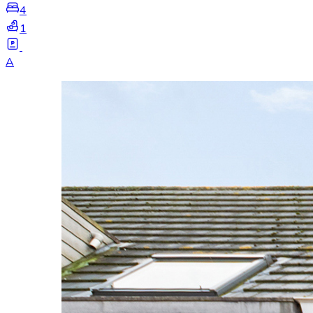
4
1
A