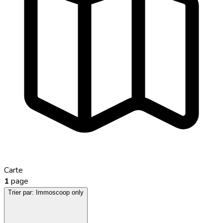
Carte
1
page
Trier par:
Immoscoop only