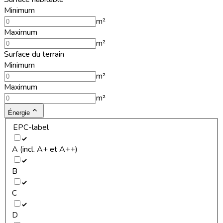
Minimum
m²
Maximum
m²
Surface du terrain
Minimum
m²
Maximum
m²
Énergie
EPC-label
A (incl. A+ et A++)
B
C
D