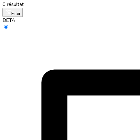
0 résultat
Filter
BETA