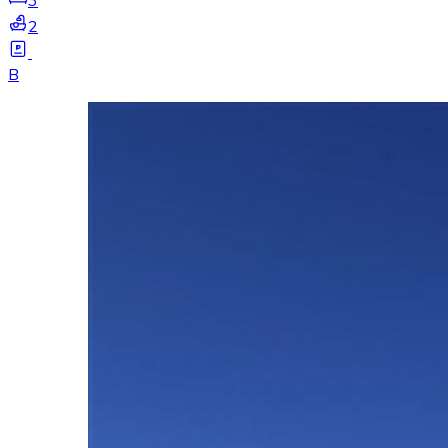
3
2
B