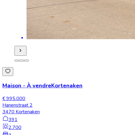
Maison
-
À vendre
Kortenaken
€ 995.000
Hanenstraat 2
3470 Kortenaken
391
2.700