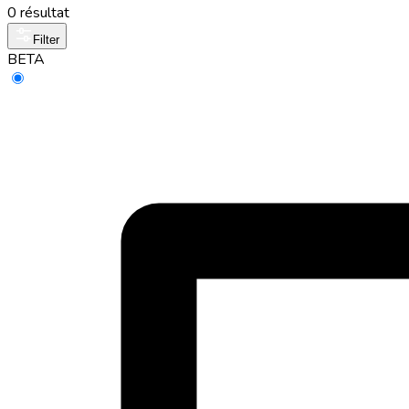
0 résultat
Filter
BETA