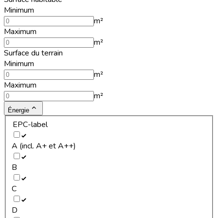
Minimum
m²
Maximum
m²
Surface du terrain
Minimum
m²
Maximum
m²
Énergie
EPC-label
A (incl. A+ et A++)
B
C
D