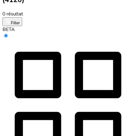
0 résultat
Filter
BETA