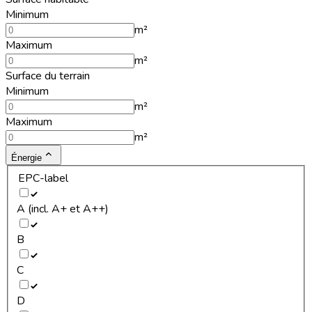
Minimum
m²
Maximum
m²
Surface du terrain
Minimum
m²
Maximum
m²
Énergie
EPC-label
A (incl. A+ et A++)
B
C
D