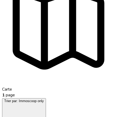
Carte
1
page
Trier par:
Immoscoop only