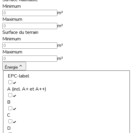
Minimum
m²
Maximum
m²
Surface du terrain
Minimum
m²
Maximum
m²
Énergie
EPC-label
A (incl. A+ et A++)
B
C
D