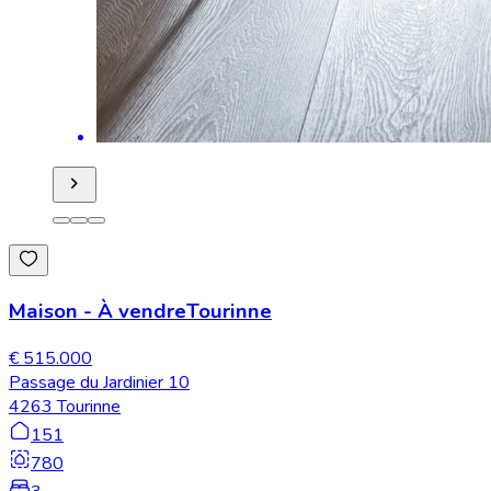
Maison
-
À vendre
Tourinne
€ 515.000
Passage du Jardinier 10
4263 Tourinne
151
780