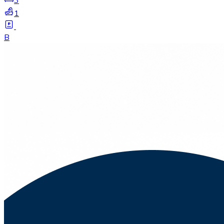
3
1
B