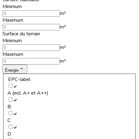
Minimum
m²
Maximum
m²
Surface du terrain
Minimum
m²
Maximum
m²
Énergie
EPC-label
A (incl. A+ et A++)
B
C
D