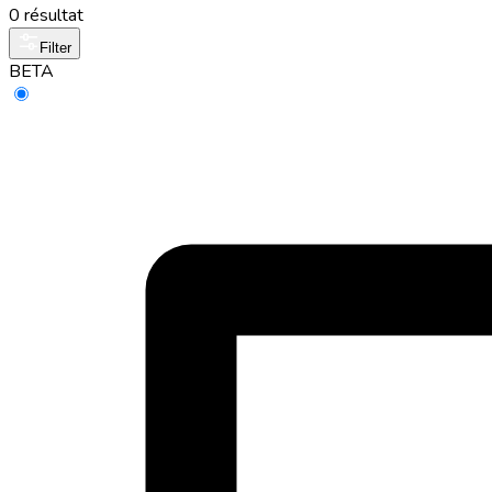
0 résultat
Filter
BETA