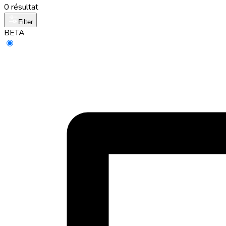
0 résultat
Filter
BETA