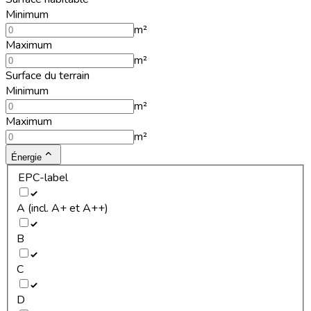
Minimum
m²
Maximum
m²
Surface du terrain
Minimum
m²
Maximum
m²
Énergie
EPC-label
A (incl. A+ et A++)
B
C
D