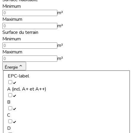
Minimum
m²
Maximum
m²
Surface du terrain
Minimum
m²
Maximum
m²
Énergie
EPC-label
A (incl. A+ et A++)
B
C
D