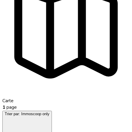
Carte
1
page
Trier par:
Immoscoop only