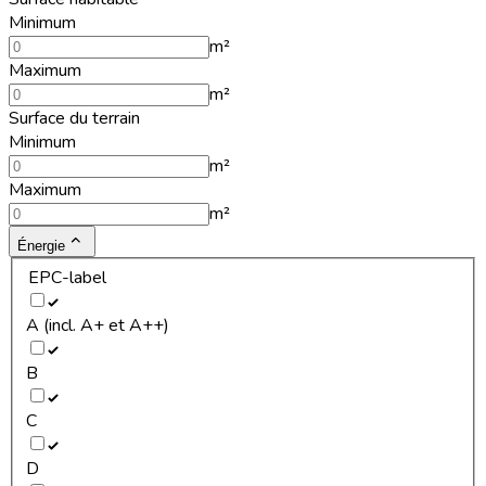
Minimum
m²
Maximum
m²
Surface du terrain
Minimum
m²
Maximum
m²
Énergie
EPC-label
A (incl. A+ et A++)
B
C
D