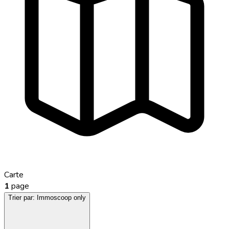
Carte
1
page
Trier par:
Immoscoop only