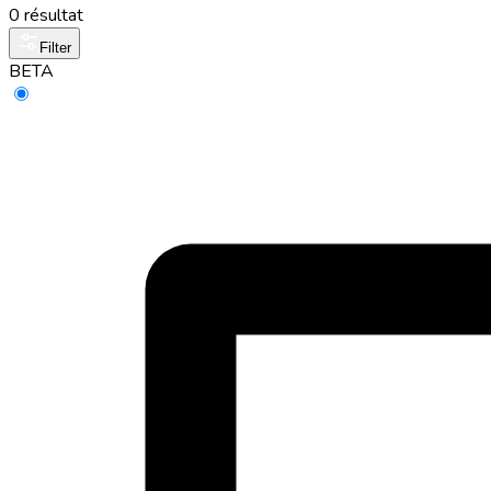
0 résultat
Filter
BETA