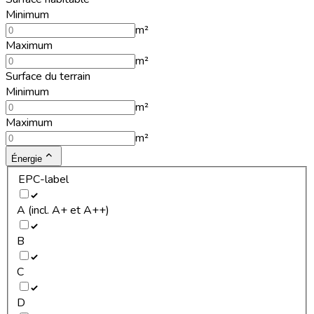
Minimum
m²
Maximum
m²
Surface du terrain
Minimum
m²
Maximum
m²
Énergie
EPC-label
A (incl. A+ et A++)
B
C
D