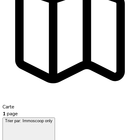
Carte
1
page
Trier par:
Immoscoop only