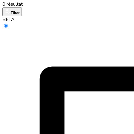
0 résultat
Filter
BETA