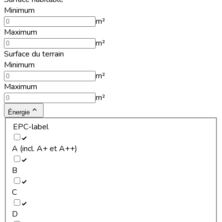
Minimum
m²
Maximum
m²
Surface du terrain
Minimum
m²
Maximum
m²
Énergie
EPC-label
A (incl. A+ et A++)
B
C
D