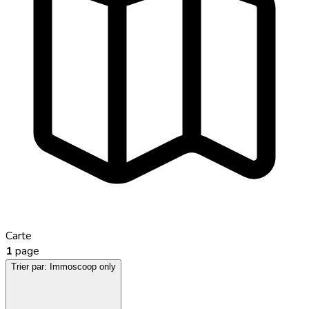
Carte
1
page
Trier par:
Immoscoop only