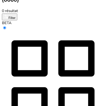
0 résultat
Filter
BETA