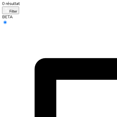
0 résultat
Filter
BETA