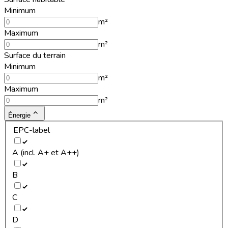
Minimum
m²
Maximum
m²
Surface du terrain
Minimum
m²
Maximum
m²
Énergie
EPC-label
A (incl. A+ et A++)
B
C
D