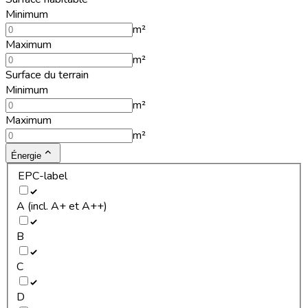
Minimum
m²
Maximum
m²
Surface du terrain
Minimum
m²
Maximum
m²
Énergie
EPC-label
A (incl. A+ et A++)
B
C
D