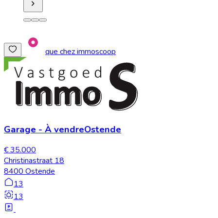
que chez immoscoop
Garage
-
À vendre
Ostende
€ 35.000
Christinastraat 18
8400 Ostende
13
13