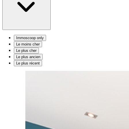
Immoscoop only
Le moins cher
Le plus cher
Le plus ancien
Le plus récent