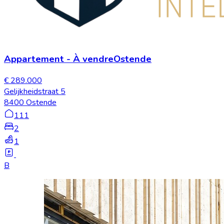
Appartement
-
À vendre
Ostende
€ 289.000
Gelijkheidstraat 5
8400 Ostende
111
2
1
B