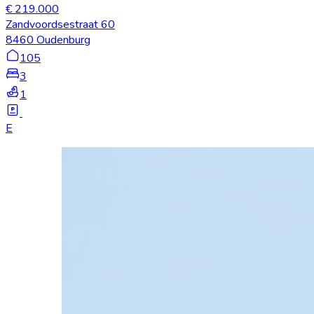
€ 219.000
Zandvoordsestraat 60
8460 Oudenburg
105
3
1
E