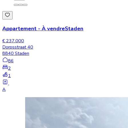
Appartement
-
À vendre
Staden
€ 237.000
Dorpsstraat 40
8840 Staden
86
2
1
A