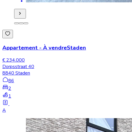
Appartement
-
À vendre
Staden
€ 234.000
Dorpsstraat 40
8840 Staden
86
2
1
A