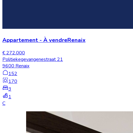
Appartement
-
À vendre
Renaix
€ 272.000
Politiekegevangenestraat 21
9600 Renaix
152
170
3
1
C