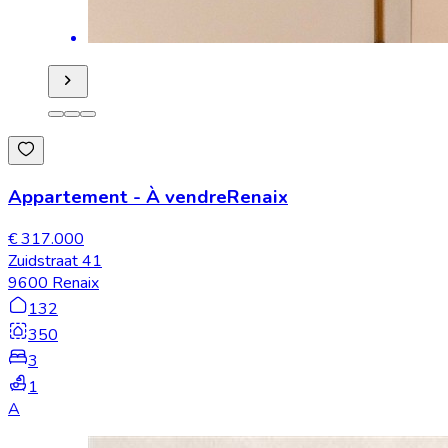
Appartement
-
À vendre
Renaix
€ 317.000
Zuidstraat 41
9600 Renaix
132
350
3
1
A