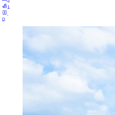
3
1
D