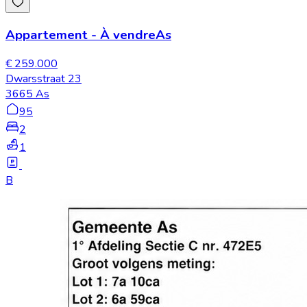
Appartement
-
À vendre
As
€ 259.000
Dwarsstraat 23
3665 As
95
2
1
B