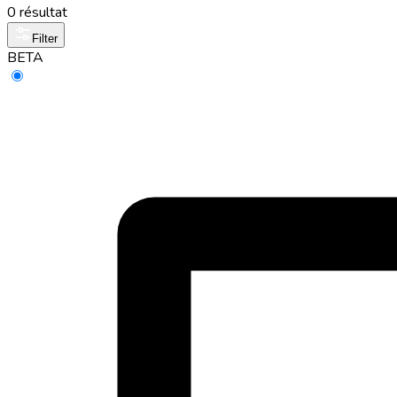
0 résultat
Filter
BETA