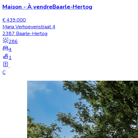
Maison
-
À vendre
Baarle-Hertog
€ 439.000
Maria Verhoevenstraat 4
2387 Baarle-Hertog
286
4
1
C