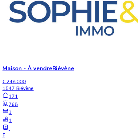
Maison
-
À vendre
Biévène
€ 248.000
1547 Biévène
171
768
3
1
F