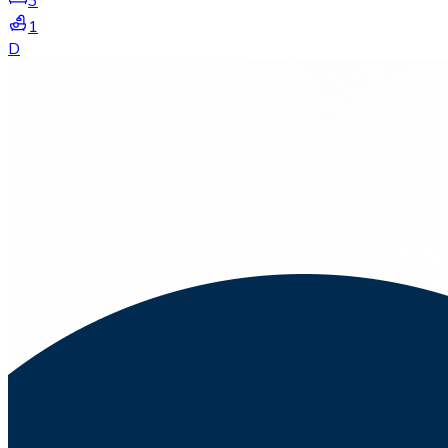
3
1
D