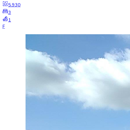
5.930
3
1
F