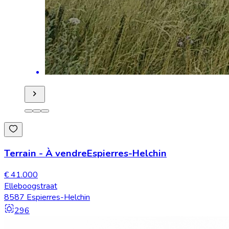
Terrain
-
À vendre
Espierres-Helchin
€ 41.000
Elleboogstraat
8587 Espierres-Helchin
296